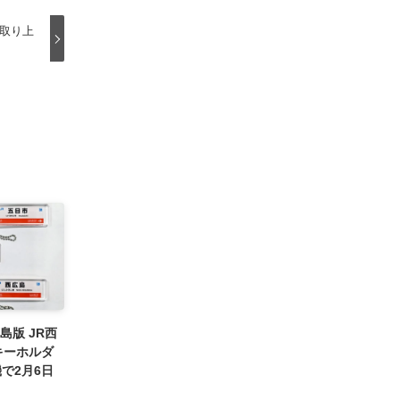
が取り上
島版 JR西
キーホルダ
で2月6日