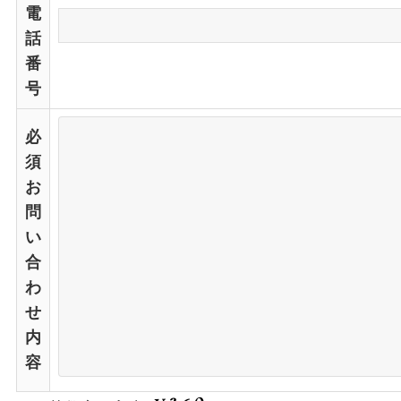
電
話
番
号
必
須
お
問
い
合
わ
せ
内
容