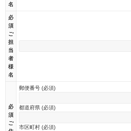
名
必
須
ご
担
当
者
様
名
郵便番号 (必須)
必
都道府県 (必須)
須
ご
市区町村 (必須)