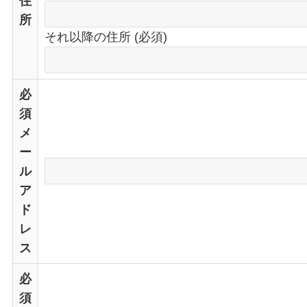
住
所
それ以降の住所 (必須)
必
須
メ
ー
ル
ア
ド
レ
ス
必
須