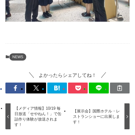
NEWS
よかったらシェアしてね！
【メディア情報】10/19 毎
【展示会】国際ホテル・レ
日放送「せやねん！」で缶
ストランショーに出展しま
詰作り体験が放送されま
す！
す！