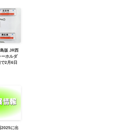
島版 JR西
キーホルダ
で2月6日
2025に出