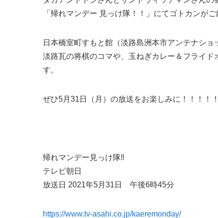
「帰れマンデー 見っけ隊！！」にてゴトカンがご
日本橋室町すもと館（淡路島洲本市アンテナショ
淡路瓦の将棋のコマや、玉ねぎカレー＆フライド
す。
ぜひ
5
月
31
日（月）の放送をお楽しみに！！！！
帰れマンデー見っけ隊‼
テレビ朝日
放送日 2021年5月31日 午後6時45分
https://www.tv-asahi.co.jp/kaeremonday/