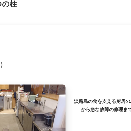
つの柱
）
淡路島の食を支える厨房の
から急な故障の修理ま