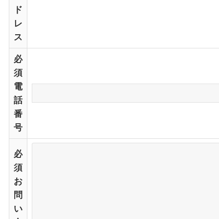
ド
レ
ス
必
須
電
話
番
号
必
須
お
問
い