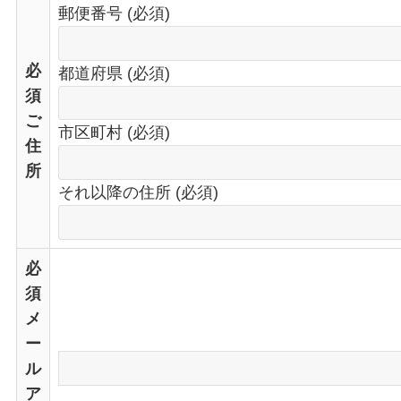
郵便番号 (必須)
必
都道府県 (必須)
須
ご
市区町村 (必須)
住
所
それ以降の住所 (必須)
必
須
メ
ー
ル
ア