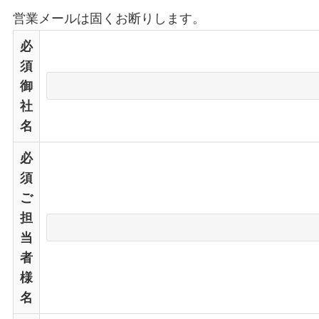
営業メールは固くお断りします。
必
須
御
社
名
必
須
ご
担
当
者
様
名