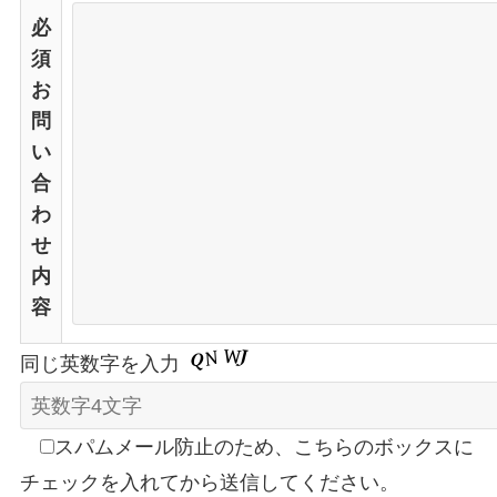
必
須
お
問
い
合
わ
せ
内
容
同じ英数字を入力
スパムメール防止のため、こちらのボックスに
チェックを入れてから送信してください。