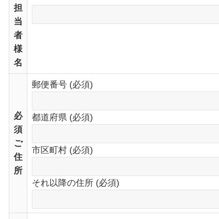
担
当
者
様
名
郵便番号 (必須)
必
都道府県 (必須)
須
ご
市区町村 (必須)
住
所
それ以降の住所 (必須)