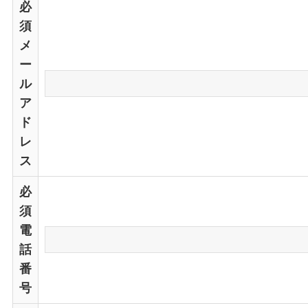
必
須
メ
ー
ル
ア
ド
レ
ス
必
須
電
話
番
号