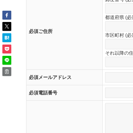
都道府県 (必
必須
ご住所
市区町村 (必
それ以降の住所
必須
メールアドレス
必須
電話番号