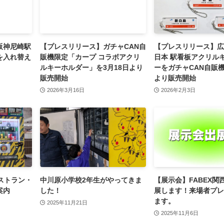
阪神尼崎駅
【プレスリリース】ガチャCAN自
【プレスリリース】広
を入れ替え
販機限定「カープ コラボアクリ
日本 駅看板アクリル
ルキーホルダー」を3月18日より
ーをガチャCAN自販機
販売開始
より販売開始
2026年3月16日
2026年2月3日
ストラン・
中川原小学校2年生がやってきま
【展示会】FABEX関西
案内
した！
展します！来場者プレ
ます。
2025年11月21日
2025年11月6日