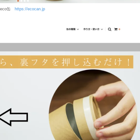
eco缶
https://ecocan.jp