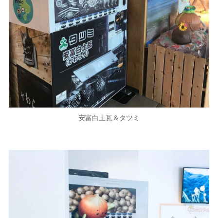
安富白土瓦＆タツミ