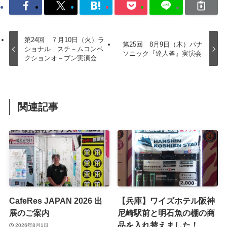
第24回 ７月10日（火）ラ
第25回 8月9日（木）パナ
ショナル スチ－ムコンベ
ソニック『達人釜』実演会
クションオ－ブン実演会
関連記事
CafeRes JAPAN 2026 出
【兵庫】ワイズホテル阪神
展のご案内
尼崎駅前と明石魚の棚の商
品を入れ替えました！
2026年8月1日