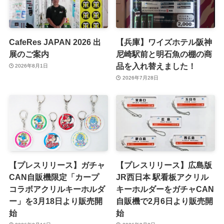
CafeRes JAPAN 2026 出
【兵庫】ワイズホテル阪神
展のご案内
尼崎駅前と明石魚の棚の商
品を入れ替えました！
2026年8月1日
2026年7月28日
【プレスリリース】ガチャ
【プレスリリース】広島版
CAN自販機限定「カープ
JR西日本 駅看板アクリル
コラボアクリルキーホルダ
キーホルダーをガチャCAN
ー」を3月18日より販売開
自販機で2月6日より販売開
始
始