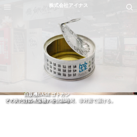
自販機BASE
ゴトカン
アイナス自販機情報の発信基地
その街だけの『宝物』を、24時間、非対面で届ける。