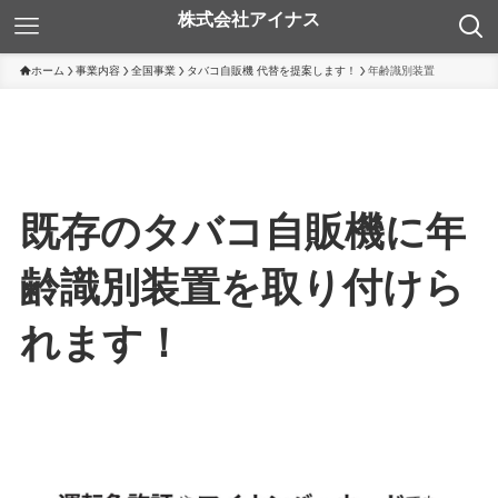
ホーム
事業内容
全国事業
タバコ自販機 代替を提案します！
年齢識別装置
既存のタバコ自販機に年
齢識別装置を取り付けら
れます！