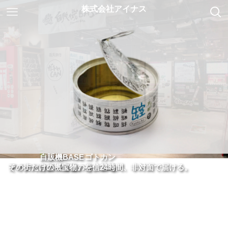
自販機BASE
ゴトカン
アイナス自販機情報の発信基地
その街だけの『宝物』を、24時間、非対面で届ける。