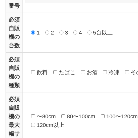
番号
必須
自販
1
2
3
4
5台以上
機の
台数
必須
自販
飲料
たばこ
お酒
冷凍
そ
機の
種類
必須
自販
機の
〜80cm
80〜100cm
100〜120cm
最大
120cm以上
幅サ